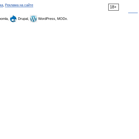
ка
,
Реклама на сайте
18+
omla,
Drupal,
WordPress, MODx.