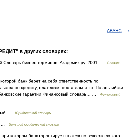
АВАНС
ЕДИТ" в других словарях:
й Словарь бизнес терминов. Академик.ру. 2001 …
Словарь
оторой банк берет на себя ответственность по
ьства по кредиту, платежам, поставкам и т.п. По английски:
ты Банковские гарантии Финансовый словарь… …
Финансовый
ьный …
Юридический словарь
ый …
Большой юридический словарь
при котором банк гарантирует платеж по векселю за кого