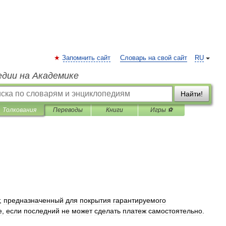
Запомнить сайт
Словарь на свой сайт
RU
едии на Академике
Найти!
Толкования
Переводы
Книги
Игры ⚽
,
предназначенный
для
покрытия
гарантируемого
е
,
если
последний
не
может
сделать
платеж
самостоятельно
.